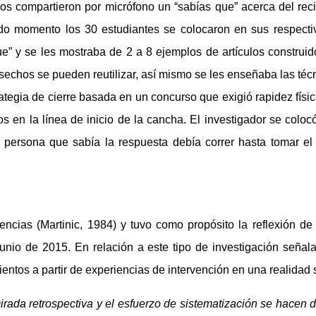
ndos compartieron por micrófono un “sabías que” acerca del re
do momento los 30 estudiantes se colocaron en sus respectiv
que” y se les mostraba de 2 a 8 ejemplos de artículos construi
chos se pueden reutilizar, así mismo se les enseñaba las técn
ategia de cierre basada en un concurso que exigió rapidez físi
s en la línea de inicio de la cancha. El investigador se coloc
la persona que sabía la respuesta debía correr hasta tomar el
encias (Martinic, 1984) y tuvo como propósito la reflexión de 
junio de 2015. En relación a este tipo de investigación seña
tos a partir de experiencias de intervención en una realidad s
mirada retrospectiva y el esfuerzo de sistematización se hacen d