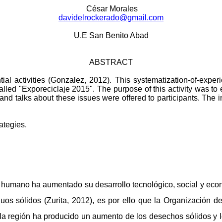
César Morales
davidelrockerado@gmail.com
U.E San Benito Abad
ABSTRACT
tial activities (Gonzalez, 2012). This systematization-of-exper
 called "Exporeciclaje 2015". The purpose of this activity was t
 and talks about these issues were offered to participants. The i
ategies.
 ser humano ha aumentado su desarrollo tecnológico, social y 
os sólidos (Zurita,
2012), es por ello que la Organización d
a región ha producido un aumento de los desechos sólidos y lo