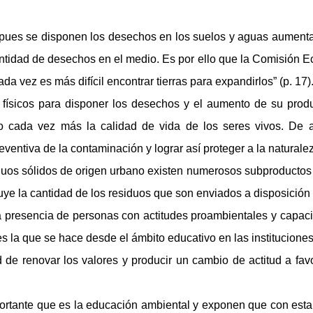
e pues se disponen los desechos en los suelos y aguas aument
ntidad de desechos en el medio. Es por ello que la Comisión E
a vez es más difícil encontrar tierras para expandirlos” (p. 17)
os físicos para disponer los desechos y el aumento de su pro
 cada vez más la calidad de vida de los seres vivos. De a
ventiva de la contaminación y lograr así proteger a la naturale
iduos sólidos de origen urbano existen numerosos subproducto
nuye la cantidad de los residuos que son enviados a disposición f
la presencia de personas con actitudes proambientales y capacit
es la que se hace desde el ámbito educativo en las institucione
 de renovar los valores y producir un cambio de actitud a favo
ortante que es la educación ambiental y
exponen que con esta s