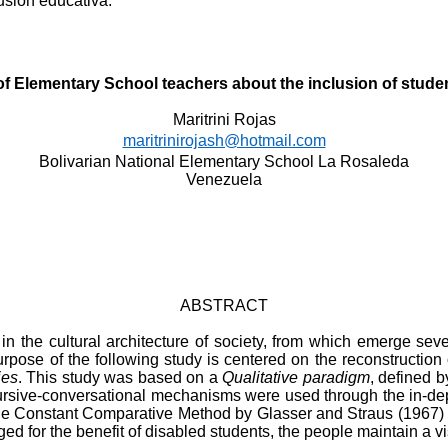
usión educativa.
of Elementary School teachers about the inclusion of student
Maritrini Rojas
maritrinirojash@hotmail.com
Bolivarian National Elementary School La Rosaleda
Venezuela
ABSTRACT
the cultural architecture of society, from which emerge sever
urpose of the following study is centered on the reconstruction
ies
. This study was based on a
Qualitative paradigm
, defined 
ursive-conversational mechanisms were used through the in-dept
y the Constant Comparative Method by Glasser and Straus (1967)
ged for the benefit of disabled students, the people maintain a 