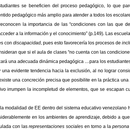
udiantes se beneficien del proceso pedagógico, lo que pare
entido pedagógico más amplio para atender a todos los escolar
econocen la importancia de las “condiciones con las que debe
ceder a la información y el conocimiento” (p.149). Las escuel
tes con
discapacidad
, pues esto favorecería los procesos de
inc
consideran que si el aula de clases “no cuenta con las condic
izará una adecuada dinámica pedagógica …para los estudiantes
una evidente tendencia hacia la exclusión, al no lograr consi
existe una concreción precisa que posibilite en la práctica una
tivo irrumpen la incompletud de elementos, que se escapan cu
 la modalidad de EE dentro del sistema educativo venezolano 
siderablemente en los ambientes de aprendizaje, debido a que
culada con las
representaciones sociales
en torno a la
persona