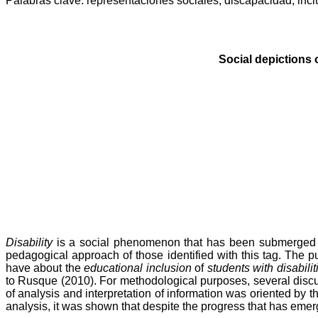
Palabras clave:
representaciones sociales, discapacidad, incl
Social depictions 
Disability
is a social phenomenon that has been submerged in 
pedagogical approach of those identified with this tag. The p
have about the
educational inclusion
of
students with disabilit
to Rusque (2010). For methodological purposes, several disc
of analysis and interpretation of information was oriented b
analysis, it was shown that despite the progress that has emer