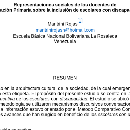
Representaciones sociales de los docentes de
ción Primaria sobre la inclusión de escolares con discap
[1]
Maritrini Rojas
maritrinirojash@hotmail.com
Escuela Básica Nacional Bolivariana La Rosaleda
Venezuela
RESUMEN
en la arquitectura cultural de la sociedad, de la cual emergen
esta etiqueta. El propósito del presente estudio se centra en 
ucativa
de los
escolares
con
discapacidad.
El estudio se ubicó
metodología se utilizaron mecanismos discursivos conversaciona
e la información estuvo orientado por el Método Comparativo Co
 los avances que han surgido en beneficio de los
escolares con 