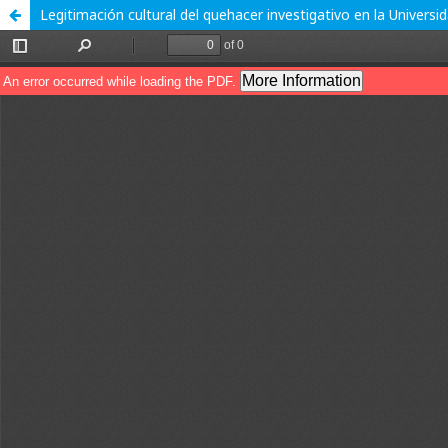
Legitimación cultural del quehacer investigativo en la Univers