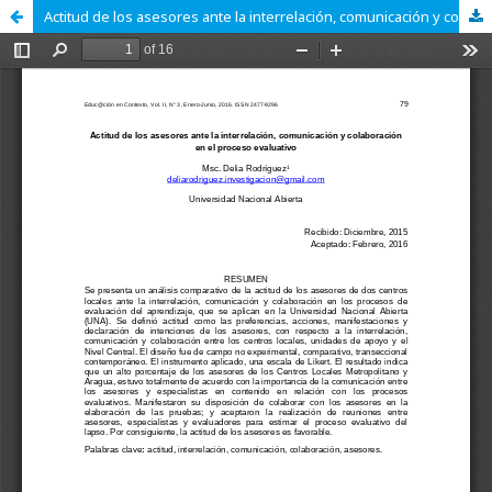
Actitud de los asesores ante la interrelación, comunicación y colaboración en el proceso evaluativo