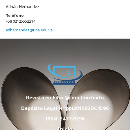
Adrián Hernández
Teléfono
+58 02125552214
adhernandez@una.edu.ve
Revista en Educ@ción Contexto
Depósito Legal Nº ppi201502DC4596
ISSN: 2477-9296
Inicio