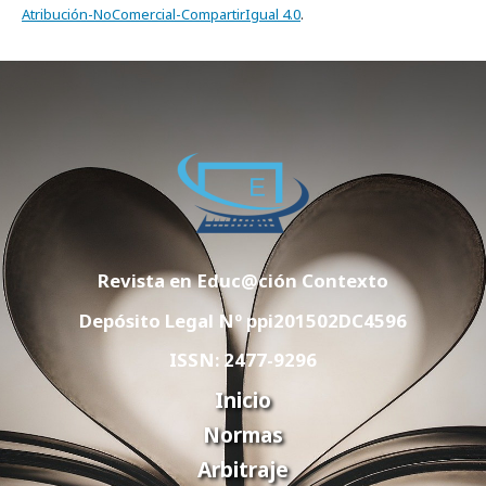
Atribución-NoComercial-CompartirIgual 4.0
.
Revista en Educ@ción Contexto
Depósito Legal Nº ppi201502DC4596
ISSN: 2477-9296
Inicio
Normas
Arbitraje