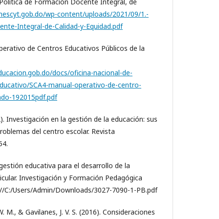
olítica de Formación Docente Integral, de
mescyt.gob.do/wp-content/uploads/2021/09/1.-
ente-Integral-de-Calidad-y-Equidad.pdf
erativo de Centros Educativos Públicos de la
ducacion.gob.do/docs/oficina-nacional-de-
-educativo/SCA4-manual-operativo-de-centro-
zado-192015pdf.pdf
). Investigación en la gestión de la educación: sus
problemas del centro escolar. Revista
54.
 gestión educativa para el desarrollo de la
cular. Investigación y Formación Pedagógica
le:///C:/Users/Admin/Downloads/3027-7090-1-PB.pdf
 W. M., & Gavilanes, J. V. S. (2016). Consideraciones