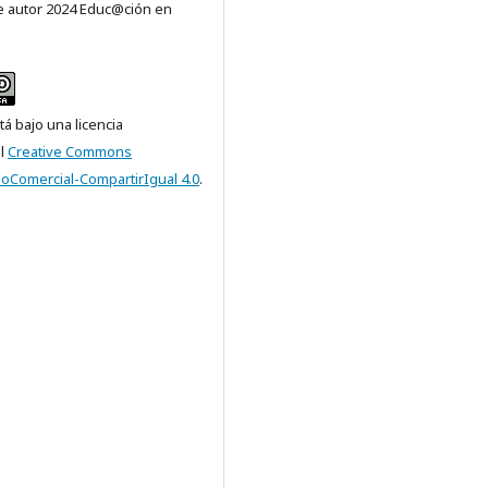
 autor 2024 Educ@ción en
tá bajo una licencia
al
Creative Commons
NoComercial-CompartirIgual 4.0
.