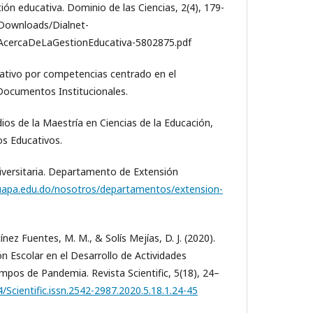
ión educativa. Dominio de las Ciencias, 2(4), 179-
n/Downloads/Dialnet-
AcercaDeLaGestionEducativa-5802875.pdf
ativo por competencias centrado en el
Documentos Institucionales.
ios de la Maestría en Ciencias de la Educación,
s Educativos.
iversitaria. Departamento de Extensión
uapa.edu.do/nosotros/departamentos/extension-
ínez Fuentes, M. M., & Solís Mejías, D. J. (2020).
n Escolar en el Desarrollo de Actividades
pos de Pandemia. Revista Scientific, 5(18), 24–
4/Scientific.issn.2542-2987.2020.5.18.1.24-45