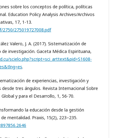
iones sobre los conceptos de política, políticas
onal. Education Policy Analysis Archives/Archivos
ativas, 17, 1-13.
df/2750/275019727008.pdf
lez Valero, J. A. (2017). Sistematización de
de investigación. Gaceta Médica Espirituana,
sld.cu/scielo.php?script=sci_arttext&pid=S1608-
es&tlng=es
.
stematización de experiencias, investigación y
 desde tres ángulos. Revista Internacional Sobre
Global y para el Desarrollo, 1, 56-70.
ransformando la educación desde la gestión
 de mentalidad. Praxis, 15(2), 223–235.
23897856.2646