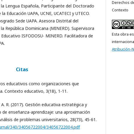
Derechos de
 la Lengua Española, Participante del Doctorado
Contexto
e la Educación UAPA, UCNE, UCATECI y UTECO.
sgrado Sede UAPA. Asesora Distrital del
e la República Dominicana (MINERD). Supervisora
Esta obra es
o Educativo ISFODOSU- MINERD. Facilitadora de
internacion
PA.
Atribución-
Citas
ntros educativos como organizaciones que
a. Contexto educativo, 3(18), 1-11.
. A. R. (2017). Gestión educativa estratégica y
so de enseñanza-aprendizaje: una aproximación
álisis de problemas universitarios, 28(73), 45-61.
ournal/340/34056722004/34056722004.pdf