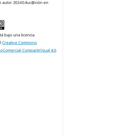
 autor 2024 Educ@ción en
tá bajo una licencia
al
Creative Commons
NoComercial-CompartirIgual 4.0
.