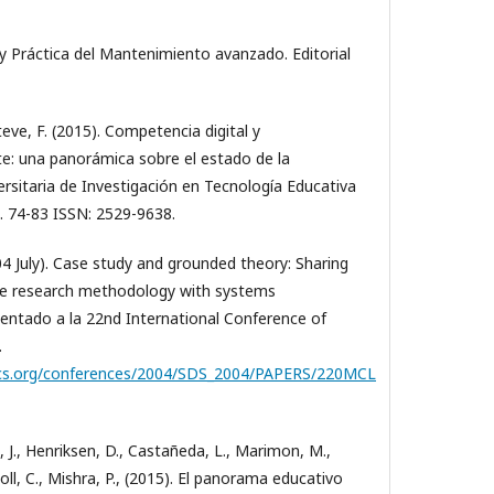
 y Práctica del Mantenimiento avanzado. Editorial
eve, F. (‎2015). Competencia digital y
e: una panorámica sobre el estado de la
ersitaria de Investigación en Tecnología Educativa
p. 74-83 ISSN: 2529-9638.
04 July). Case study and grounded theory: Sharing
ive research methodology with systems
esentado a la 22nd International Conference of
.
cs.org/conferences/2004/SDS_2004/PAPERS/220MCL
ra, J., Henriksen, D., Castañeda, L., Marimon, M.,
oll, C., Mishra, P., (2015). El panorama educativo