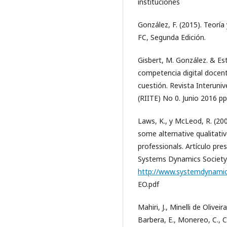
instituciones
González, F. (2015). Teoría
FC, Segunda Edición.
Gisbert, M. González. & Est
competencia digital docent
cuestión. Revista Interuniv
(RIITE) No 0. Junio 2016 p
Laws, K., y McLeod, R. (20
some alternative qualitat
professionals. Artículo pr
Systems Dynamics Society
http://www.systemdynami
EO.pdf
Mahiri, J., Minelli de Olivei
Barbera, E., Monereo, C., C