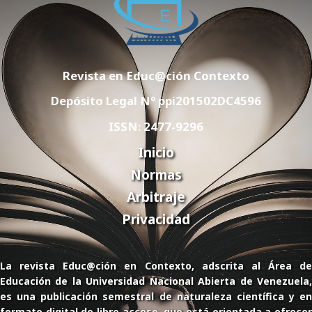
Revista en Educ@ción Contexto
Depósito Legal Nº ppi201502DC4596
ISSN: 2477-9296
Inicio
Normas
Arbitraje
Privacidad
La revista Educ@ción en Contexto, adscrita al Área de
Educación de la Universidad Nacional Abierta de Venezuela,
es una publicación semestral de naturaleza científica y en
formato digital de libre acceso, que está orientada a ofrecer