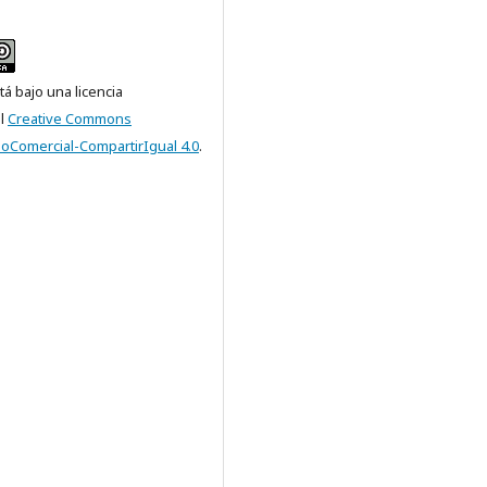
tá bajo una licencia
al
Creative Commons
NoComercial-CompartirIgual 4.0
.